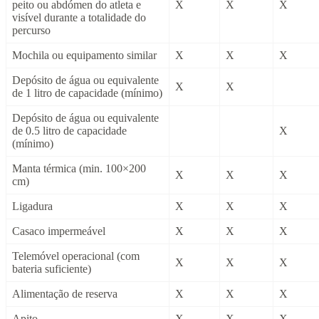
peito ou abdómen do atleta e
X
X
X
visível durante a totalidade do
percurso
Mochila ou equipamento similar
X
X
X
Depósito de água ou equivalente
X
X
de 1 litro de capacidade (mínimo)
Depósito de água ou equivalente
de 0.5 litro de capacidade
X
(mínimo)
Manta térmica (min. 100×200
X
X
X
cm)
Ligadura
X
X
X
Casaco impermeável
X
X
X
Telemóvel operacional (com
X
X
X
bateria suficiente)
Alimentação de reserva
X
X
X
Apito
X
X
X