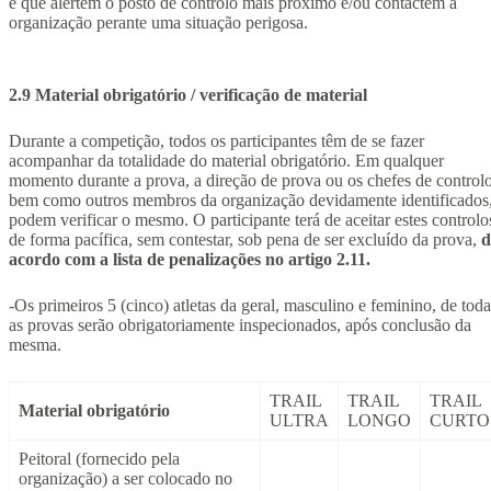
e que alertem o posto de controlo mais próximo e/ou contactem a
organização perante uma situação perigosa.
2.9 Material obrigatório / verificação de material
Durante a competição, todos os participantes têm de se fazer
acompanhar da totalidade do material obrigatório. Em qualquer
momento durante a prova, a direção de prova ou os chefes de controlo
bem como outros membros da organização devidamente identificados
podem verificar o mesmo. O participante terá de aceitar estes controlo
de forma pacífica, sem contestar, sob pena de ser excluído da prova,
d
acordo com a lista de penalizações no artigo 2.11.
-Os primeiros 5 (cinco) atletas da geral, masculino e feminino, de toda
as provas serão obrigatoriamente inspecionados, após conclusão da
mesma.
TRAIL
TRAIL
TRAIL
Material obrigatório
ULTRA
LONGO
CURTO
Peitoral (fornecido pela
organização) a ser colocado no