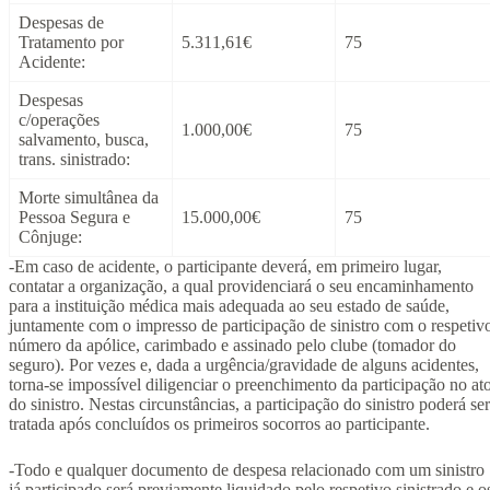
Despesas de
Tratamento por
5.311,61€
75
Acidente:
Despesas
c/operações
1.000,00€
75
salvamento, busca,
trans. sinistrado:
Morte simultânea da
Pessoa Segura e
15.000,00€
75
Cônjuge:
-Em caso de acidente, o participante deverá, em primeiro lugar,
contatar a organização, a qual providenciará o seu encaminhamento
para a instituição médica mais adequada ao seu estado de saúde,
juntamente com o impresso de participação de sinistro com o respetiv
número da apólice, carimbado e assinado pelo clube (tomador do
seguro). Por vezes e, dada a urgência/gravidade de alguns acidentes,
torna-se impossível diligenciar o preenchimento da participação no at
do sinistro. Nestas circunstâncias, a participação do sinistro poderá ser
tratada após concluídos os primeiros socorros ao participante.
-Todo e qualquer documento de despesa relacionado com um sinistro
já participado será previamente liquidado pelo respetivo sinistrado e o