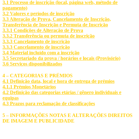
3.1 Processo de inscrição (local, página web, método de
pagamento)
3.2 Valores e períodos de inscrição
3.3
Alteração de Prova, Cancelamento de Inscrição,
Transferência de Inscrição e Permuta de Inscrição
3.3.1 Condições de
Alteração de Prova
3.3.2 Transferência ou permuta de inscriç
ão
3.3.3 Cancelamento de inscriç
ão
3.3.3 Cancelamento de inscriç
ão
3.4 Material incluído com a inscrição
3.5 Secretariado da prova / horários e locais (Provisório)
3.6 Serviços disponibilizados
4 – CATEGORIAS E PRÉMIOS
4.1 Definição data, local e hora de entrega de prémios
4.1.1 Prémios Monetários
4.2 Definição das categorias etárias / gênero individuais e
equipas
4.3 Prazos para reclamação de classificações
5 – INFORMAÇÕES NOTAS E ALTERAÇÕES DIREITOS
DE IMAGEM E PUBLICIDADE