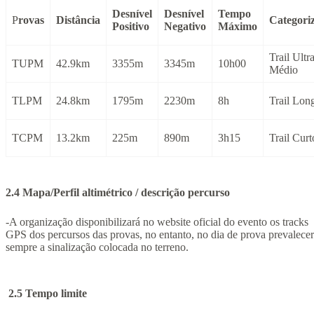
Desnível
Desnível
Tempo
P
rovas
Distância
Categori
Positivo
Negativo
Máximo
Trail Ultr
TUPM
42.9km
3355m
3345m
10h00
Médio
TLPM
24.8km
1795m
2230m
8h
Trail Lon
TCPM
13.2km
225m
890m
3h15
Trail Curt
2.4 Mapa/Perfil altimétrico / descrição percurso
-A organização disponibilizará no website oficial do evento os tracks
GPS dos percursos das provas, no entanto, no dia de prova prevalece
sempre a sinalização colocada no terreno.
2.5 Tempo limite