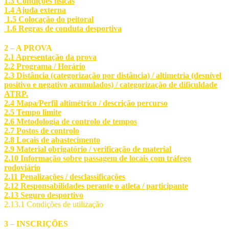
1.3 Condições físicas
1.4 Ajuda externa
1.5 Colocação do peitoral
1.6 Regras de conduta desportiva
2 – A PROVA
2.1 Apresentação da prova
2.2 Programa / Horário
2.3 Distância (categorização por distância) / altimetria (desnível
positivo e negativo acumulados) / categorização de dificuldade
ATRP.
2.4 Mapa/Perfil altimétrico / descrição percurso
2.5 Tempo limite
2.6 Metodologia de controlo de tempos
2.7 Postos de controlo
2.8 Locais de abastecimento
2.9 Material obrigatório / verificação de material
2.10 Informação sobre passagem de locais com tráfego
rodoviário
2.11 Penalizações / desclassificações
2.12 Responsabilidades perante o atleta / participante
2.13 Seguro desportivo
2.13.1 Condições de utilização
3 – INSCRIÇÕES